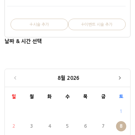
시술 추가
이벤트 시술 추가
날짜 & 시간 선택
8월 2026
일
월
화
수
목
금
토
1
2
3
4
5
6
7
8