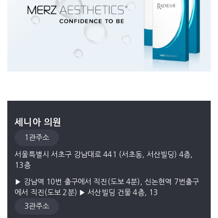
50m
50m
세니아 의원
1관주소
서울특별시 서초구 강남대로 441 (서초동, 서산빌딩) 4층,
13층
▶ 강남역 10번 출구에서 직진(도보 4분), 신논현역 7번출구
에서 직진(도보 2분) ▶ 서산빌딩 건물 4층, 13
3관주소