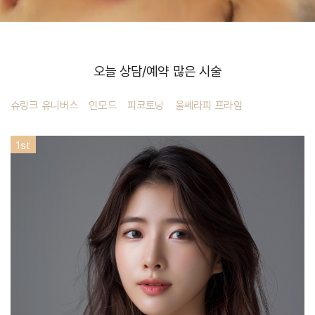
오늘 상담/예약 많은 시술
슈링크 유니버스
인모드
피코토닝
울쎄라피 프라임
1
st